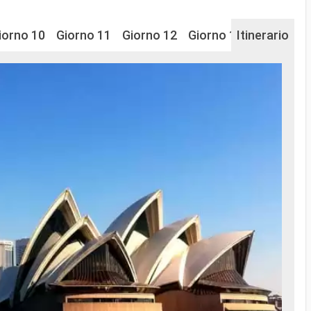
iorno 10
Giorno 11
Giorno 12
Giorno 13
Itinerario
Giorno 14
Sy
È la 
Nouve
Baia 
di nu
molto
Na
...