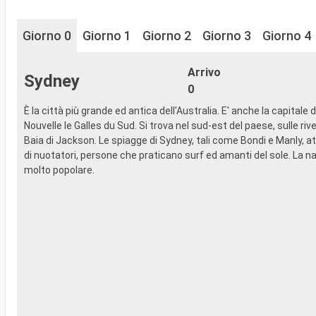
Giorno 0
Giorno 1
Giorno 2
Giorno 3
Giorno 4
Arrivo
Sydney
0
È la città più grande ed antica dell'Australia. E' anche la capitale d
Nouvelle le Galles du Sud. Si trova nel sud-est del paese, sulle riv
Baia di Jackson. Le spiagge di Sydney, tali come Bondi e Manly, at
di nuotatori, persone che praticano surf ed amanti del sole. La n
molto popolare.