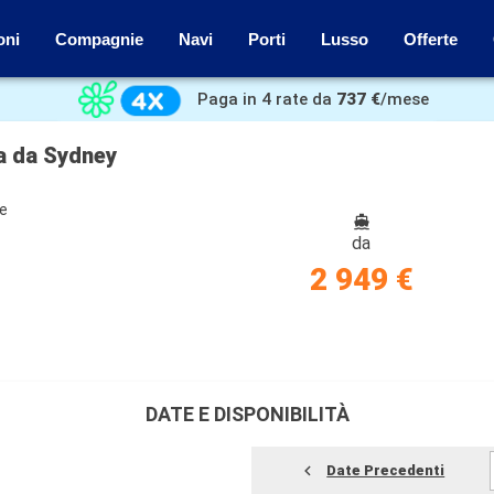
oni
Compagnie
Navi
Porti
Lusso
Offerte
Paga in 4 rate da
737 €
/mese
a da Sydney
ze
da
2 949 €
DATE E DISPONIBILITÀ
Date Precedenti