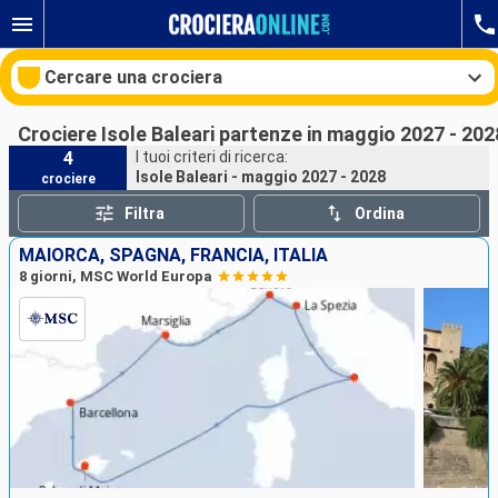
Cercare una crociera
Crociere Isole Baleari partenze in maggio 2027 - 202
4
I tuoi criteri di ricerca:
Isole Baleari - maggio 2027 - 2028
crociere
Le nostre destinazioni
Filtra
Ordina
Mesi di partenza
MAIORCA, SPAGNA, FRANCIA, ITALIA
8 giorni, MSC World Europa
Porti
Compagnie
Ricerca