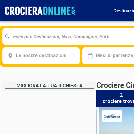
Destinazi
Le nostre destinazioni
Mesi di partenza
Crociere C
MIGLIORA LA TUA RICHIESTA
2
crociere
trov