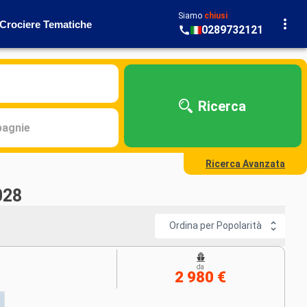
Siamo
chiusi
Crociere Tematiche
0289732121
Ricerca
agnie
Ricerca Avanzata
028
Ordina per Popolarità
da
2 980 €