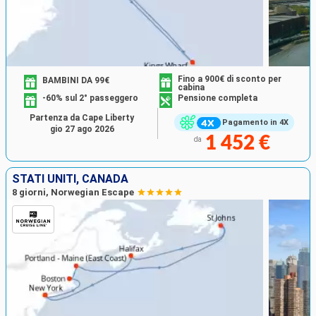
Fino a 900€ di sconto per
BAMBINI DA 99€
cabina
-60% sul 2° passeggero
Pensione completa
Partenza da Cape Liberty
Pagamento in 4X
gio 27 ago 2026
1 452 €
da
STATI UNITI, CANADA
8 giorni, Norwegian Escape