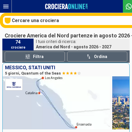
Cercare una crociera
Crociere America del Nord partenze in agosto 2026 
74
I tuoi criteri di ricerca:
America del Nord - agosto 2026 - 2027
crociere
Le nostre destinazioni
Filtra
Ordina
Mesi di partenza
MESSICO, STATI UNITI
5 giorni, Quantum of the Seas
Porti
Compagnie
Ricerca